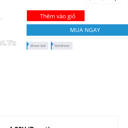
Thêm vào giỏ
MUA NGAY
driver led
led driver