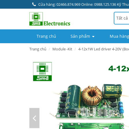
Cửa hàng: 02466.874.969 Online: 0988.125.136 Kỹ Thuậ
Tất cả
Trang chủ
Sản phẩm
Mua hàng
Trang chủ
Module -Kit
4-12x1W Led driver 4-20V (Bo