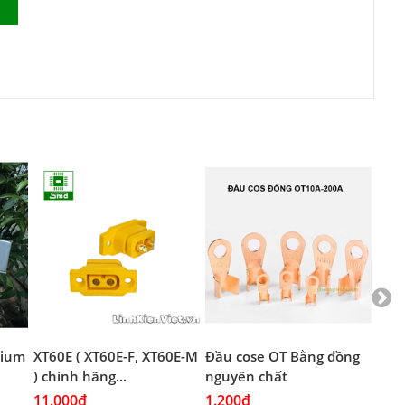
thium
XT60E ( XT60E-F, XT60E-M
Đầu cose OT Bằng đồng
Đầu
) chính hãng...
nguyên chất
Mạ 
11.000₫
1.200₫
1.2