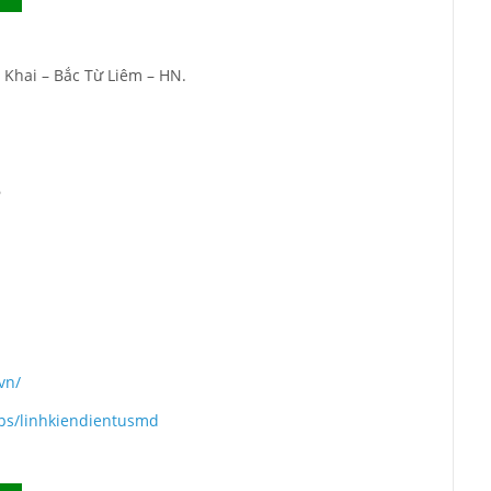
 Khai – Bắc Từ Liêm – HN.
6
vn/
ps/linhkiendientusmd