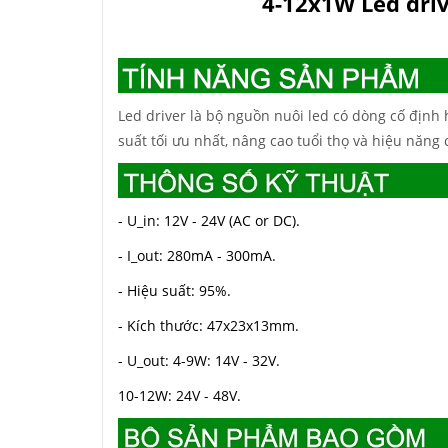
4-12x1W Led driv
Led driver là bộ nguồn nuôi led có dòng cố định
suất tối ưu nhất, nâng cao tuổi thọ và hiệu năng 
- U_in: 12V - 24V (AC or DC).
- I_out: 280mA - 300mA.
- Hiệu suất: 95%.
- Kích thước: 47x23x13mm.
- U_out: 4-9W: 14V - 32V.
10-12W: 24V - 48V.