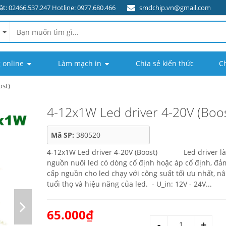
t: 02466.537.247 Hotline: 0977.680.466
smdchip.vn@gmail.com
 online
Làm mạch in
Chia sẻ kiến thức
C
ost)
4-12x1W Led driver 4-20V (Boos
Mã SP:
380520
4-12x1W Led driver 4-20V (Boost) Led driver là
nguồn nuôi led có dòng cố định hoặc áp cố định, đả
cấp nguồn cho led chạy với công suất tối ưu nhất, n
tuổi thọ và hiệu năng của led. - U_in: 12V - 24V...
65.000₫
-
+