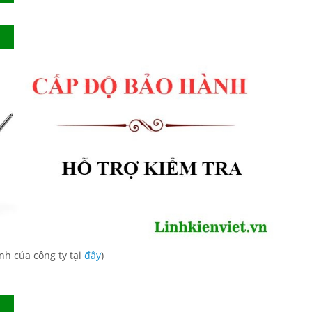
nh của công ty tại
đây
)