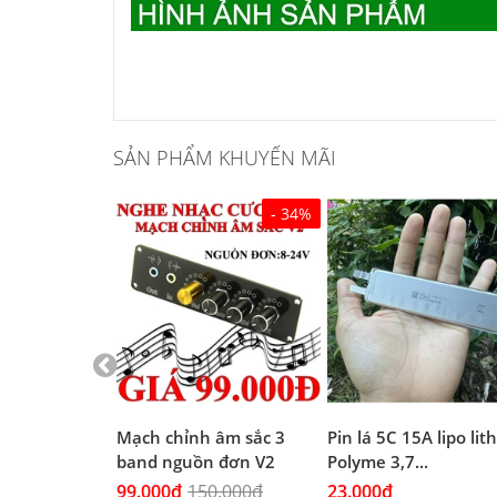
SẢN PHẨM KHUYẾN MÃI
- 34%
 Đen chịu
Mạch chỉnh âm sắc 3
Pin lá 5C 15A lipo li
(4A...
band nguồn đơn V2
Polyme 3,7...
99.000₫
150.000₫
23.000₫