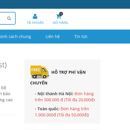
0
TÀI KHOẢN
GIỎ HÀNG
hính sách chung
Liên hệ
Tin tức
t)
HỖ TRỢ PHÍ VẬN
CHUYỂN
 bộ
m bảo
- Nội thành Hà Nội:
Đơn hàng
âng cao
trên 500.000 đ (Tối đa 20,000đ)
- Toàn quốc:
Đơn hàng trên
1.000.000đ (Tối đa 50,000đ))