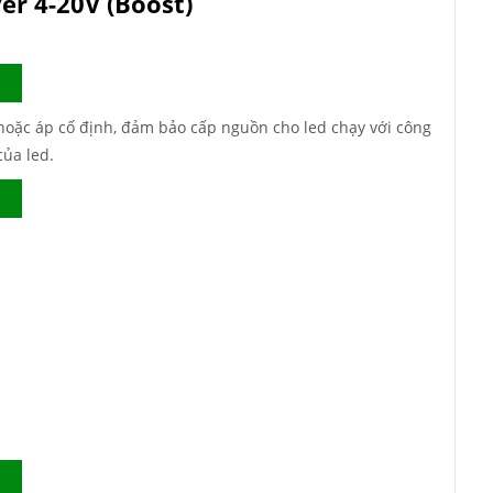
er 4-20V (Boost)
 hoặc áp cố định, đảm bảo cấp nguồn cho led chạy với công
của led.