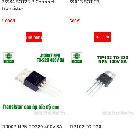
BSS84 SOT23 P-Channel
S9013 SOT-23
Transistor
1.000₫
500₫
Lựa chọn
Hết hàng
J13007 NPN TO220 400V 8A
TIP102 TO-220