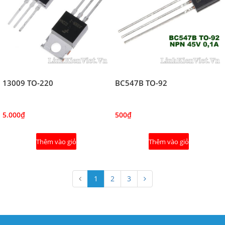
13009 TO-220
BC547B TO-92
5.000₫
500₫
Thêm vào giỏ
Thêm vào giỏ
1
2
3