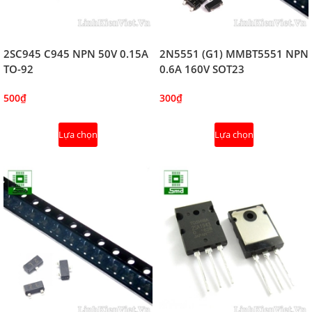
2SC945 C945 NPN 50V 0.15A
2N5551 (G1) MMBT5551 NPN
TO-92
0.6A 160V SOT23
500₫
300₫
Lựa chọn
Lựa chọn