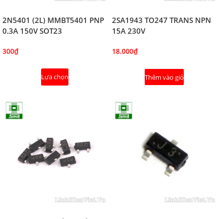
2N5401 (2L) MMBT5401 PNP
2SA1943 TO247 TRANS NPN
0.3A 150V SOT23
15A 230V
300₫
18.000₫
Lựa chọn
Thêm vào giỏ