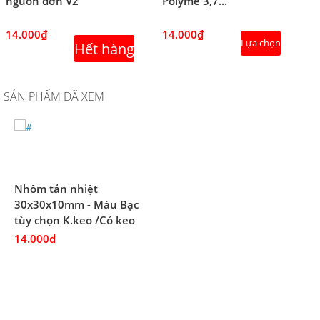
nguồn đơn V2
Polyme 3,7...
14.000₫
14.000₫
Lựa chọn
Hết hàng
SẢN PHẨM ĐÃ XEM
Nhôm tản nhiệt
30x30x10mm - Màu Bạc
tùy chọn K.keo /Có keo
14.000₫