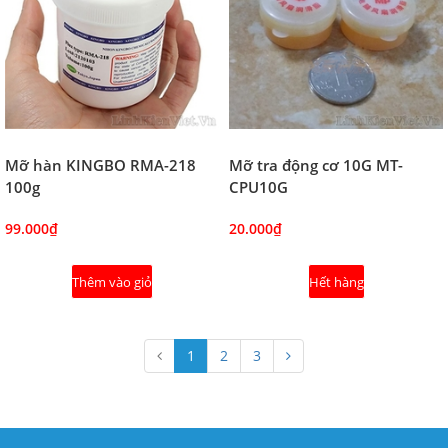
Mỡ hàn KINGBO RMA-218
Mỡ tra động cơ 10G MT-
100g
CPU10G
99.000₫
20.000₫
Thêm vào giỏ
Hết hàng
1
2
3