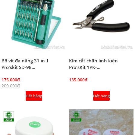
Bộ vít đa năng 31 in 1
Kìm cắt chân linh kiện
Pro'skit SD-98...
Pro'sKit 1PK-...
175.000₫
135.000₫
200.000₫
Hết hàng
Hết hàng