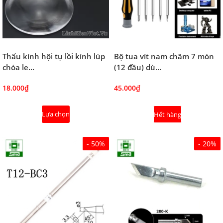
Thấu kính hội tụ lồi kính lúp
Bộ tua vít nam châm 7 món
chóa le...
(12 đầu) dù...
18.000₫
45.000₫
Lựa chọn
Hết hàng
- 50%
- 20%