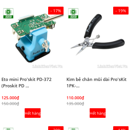
- 17%
- 19%
Eto mini Pro'skit PD-372
Kìm bẻ chân mũi dài Pro'sKit
(Proskit PD ...
1PK-...
125.000₫
110.000₫
150.000₫
135.000₫
Hết hàng
Hết hàng