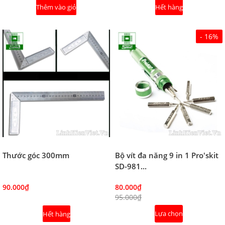
Thêm vào giỏ
Hết hàng
- 16%
Thước góc 300mm
Bộ vít đa năng 9 in 1 Pro'skit
SD-981...
90.000₫
80.000₫
95.000₫
Lựa chọn
Hết hàng