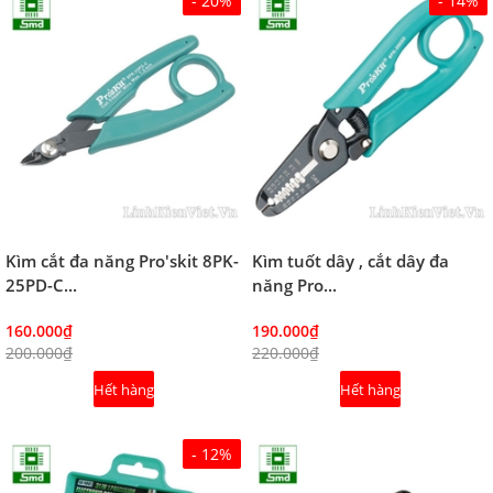
- 20%
- 14%
Kìm cắt đa năng Pro'skit 8PK-
Kìm tuốt dây , cắt dây đa
25PD-C...
năng Pro...
160.000₫
190.000₫
200.000₫
220.000₫
Hết hàng
Hết hàng
- 12%