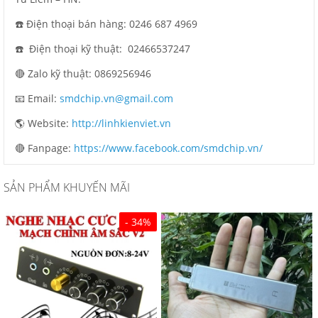
☎️ Điện thoại bán hàng: 0246 687 4969
☎️ Điện thoại kỹ thuật: 02466537247
🔴 Zalo kỹ thuật: 0869256946
📧 Email:
smdchip.vn@gmail.com
🌎 Website:
http://linhkienviet.vn
🔴 Fanpage:
https://www.facebook.com/smdchip.vn/
SẢN PHẨM KHUYẾN MÃI
- 34%