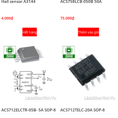
Hall sensor A3144
ACS758LCB-050B 50A
4.000₫
75.000₫
Hết hàng
Thêm vào giỏ
ACS712ELCTR-05B- 5A SOP-8
ACS712TELC-20A SOP-8