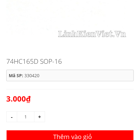
74HC165D SOP-16
Mã SP:
330420
3.000₫
-
+
Thêm vào giỏ