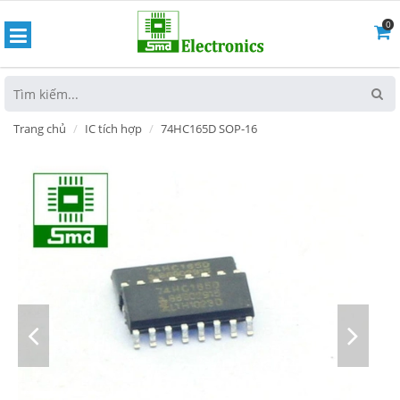
0
hoát
Trang chủ
IC tích hợp
74HC165D SOP-16