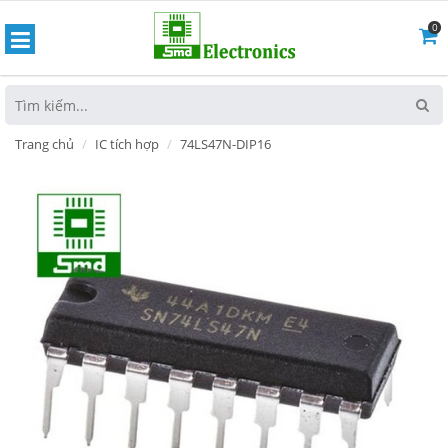
0
hoát
Trang chủ
IC tích hợp
74LS47N-DIP16