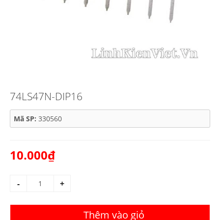
74LS47N-DIP16
Mã SP:
330560
10.000₫
-
+
Thêm vào giỏ