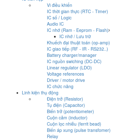
Vi điều khiển
IC thời gian thực (RTC - Timer)
IC số / Logic
Audio IC
IC nhớ (Ram - Eeprom - Flash)
IC nhớ / Lưu trữ
Khuếch đại thuật toán (op-amp)
IC giao tiếp (RF - IR - RS232..)
Battery charger/manager
IC nguồn swiching (DC-DC)
Linear regulator (LDO)
Voltage references
Driver / motor drive
IC chức năng
Linh kiện thụ động
Điện trở (Resistor)
Tụ điện (Capacitor)
Biến trở (potentiometer)
Cuộn cảm (inductor)
Cuộn lọc nhiễu (ferrit bead)
Biến áp xung (pulse transfomer)
Relay