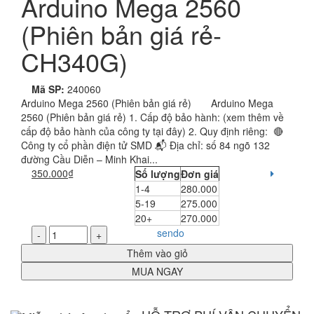
Arduino Mega 2560
(Phiên bản giá rẻ-
CH340G)
Mã SP:
240060
Arduino Mega 2560 (Phiên bản giá rẻ) Arduino Mega
2560 (Phiên bản giá rẻ) 1. Cấp độ bảo hành: (xem thêm về
cấp độ bảo hành của công ty tại đây) 2. Quy định riêng: 🔴
Công ty cổ phần điện tử SMD 📬 Địa chỉ: số 84 ngõ 132
đường Cầu Diễn – Minh Khai...
350.000₫
Số lượng
Đơn giá
1-4
280.000
5-19
275.000
20+
270.000
sendo
-
+
Thêm vào giỏ
MUA NGAY