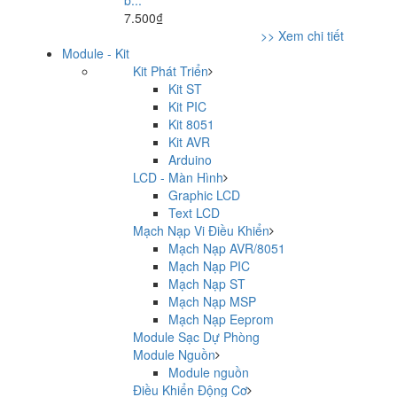
7.500₫
>> Xem chi tiết
Module - Kit
Kit Phát Triển
Kit ST
Kit PIC
Kit 8051
Kit AVR
Arduino
LCD - Màn Hình
Graphic LCD
Text LCD
Mạch Nạp Vi Điều Khiển
Mạch Nạp AVR/8051
Mạch Nạp PIC
Mạch Nạp ST
Mạch Nạp MSP
Mạch Nạp Eeprom
Module Sạc Dự Phòng
Module Nguồn
Module nguồn
Điều Khiển Động Cơ