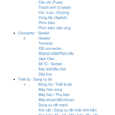
Cầu chì (Fuse)
Thạch anh (Crystal)
Còi / Loa / Chuông
Công tắc (Switch)
Phím bấm
Phím bấm cảm ứng
Connector - Socket
Header
Terminal
IDE connector
RS232/USB/PS2/LAN
Jack Cắm
Đế IC / Socket
Kẹp test/đầu test
Dây bus
Thiết bị - Dụng cụ đo
Đồng hồ / Thết bị đo
Máy hiện sóng
Máy hàn / Phụ kiện
Máy khoan/Mũi khoan
Dụng cụ cắt mạch
Kìm cắt / Dụng cụ cắt chân linh kiện
Kìm bấm đầu cốt / Máy bấm đầu cốt