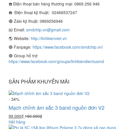
☎️ Điện thoại bán hàng thương mại: 0869 256 946
☎️ Điện thoại kỹ thuật:
02466537247
🔴 Zalo kỹ thuật: 0869256946
📧 Email:
smdchip.vn@gmail.com
🌎 Website:
http://linhkienviet.vn
🔴 Fanpage:
https://www.facebook.com/smdchip.vn/
🔴 Group hỗ trợ:
https://www.facebook.com/groups/linhkiendientusmd
SẢN PHẨM KHUYẾN MÃI
- 34%
Mạch chỉnh âm sắc 3 band nguồn đơn V2
99.000₫
150.000₫
Hết hàng