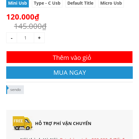
Mini Usb
Type - C Usb
Default Title
Micro Usb
120.000₫
145.000₫
-
+
Thêm vào giỏ
MUA NGAY
sendo
HỖ TRỢ PHÍ VẬN CHUYỂN