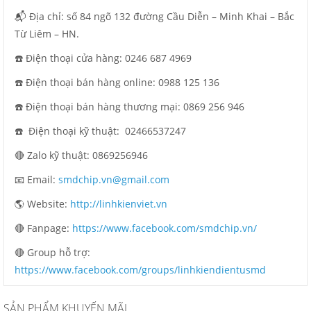
📬 Địa chỉ: số 84 ngõ 132 đường Cầu Diễn – Minh Khai – Bắc
Từ Liêm – HN.
☎️ Điện thoại cửa hàng: 0246 687 4969
☎️ Điện thoại bán hàng online: 0988 125 136
☎️ Điện thoại bán hàng thương mại: 0869 256 946
☎️ Điện thoại kỹ thuật:
02466537247
🔴 Zalo kỹ thuật: 0869256946
📧 Email:
smdchip.vn@gmail.com
🌎 Website:
http://linhkienviet.vn
🔴 Fanpage:
https://www.facebook.com/smdchip.vn/
🔴 Group hỗ trợ:
https://www.facebook.com/groups/linhkiendientusmd
SẢN PHẨM KHUYẾN MÃI