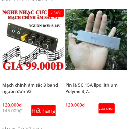
- 34%
Mạch chỉnh âm sắc 3 band
Pin lá 5C 15A lipo lithium
nguồn đơn V2
Polyme 3,7...
120.000₫
120.000₫
Lựa chọn
Hết hàng
145.000₫