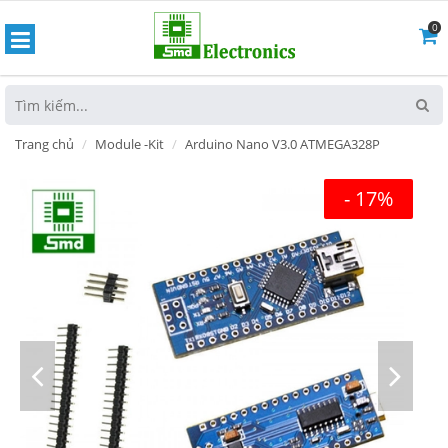
0
hoát
Trang chủ
Module -Kit
Arduino Nano V3.0 ATMEGA328P
- 17%