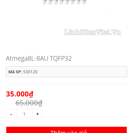
Atmega8L-8AU TQFP32
Mã SP:
530120
35.000₫
65.000₫
-
+
Thêm vào giỏ