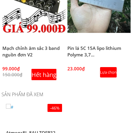
Mạch chỉnh âm sắc 3 band
Pin lá 5C 15A lipo lithium
nguồn đơn V2
Polyme 3,7...
99.000₫
23.000₫
Lựa chọn
Hết hàng
150.000₫
SẢN PHẨM ĐÃ XEM
-46%
Atmega8L-8AU TQFP32