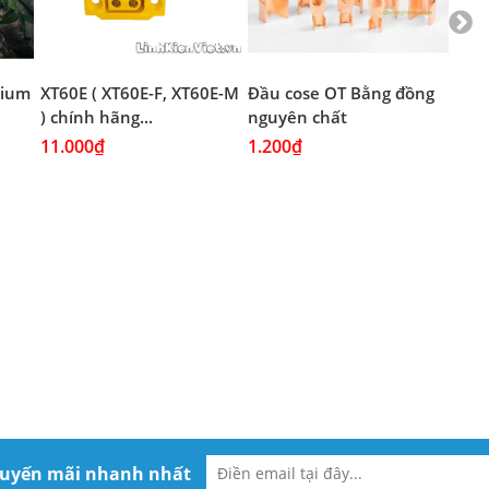
thium
XT60E ( XT60E-F, XT60E-M
Đầu cose OT Bằng đồng
Đầu
) chính hãng...
nguyên chất
Mạ 
11.000₫
1.200₫
1.2
huyến mãi nhanh nhất