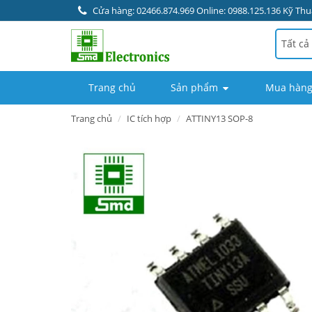
Cửa hàng: 02466.874.969 Online: 0988.125.136 Kỹ Thuậ
Tất cả
Trang chủ
Sản phẩm
Mua hàng
Trang chủ
IC tích hợp
ATTINY13 SOP-8