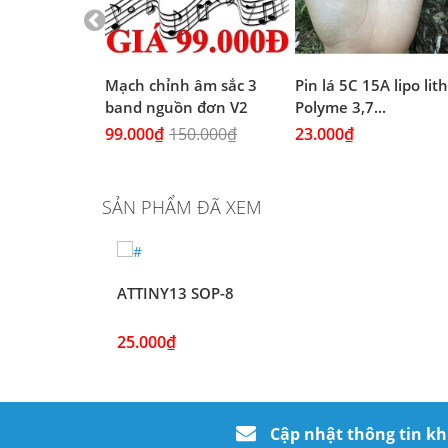
 Đen chịu
Mạch chỉnh âm sắc 3
Pin lá 5C 15A lipo li
(4A...
band nguồn đơn V2
Polyme 3,7...
99.000₫
150.000₫
23.000₫
SẢN PHẨM ĐÃ XEM
ATTINY13 SOP-8
25.000₫
Cập nhật thông tin k