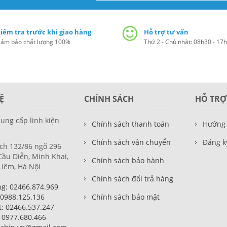
iểm tra trước khi giao hàng
Hỗ trợ tư vấn
ảm bảo chất lượng 100%
Thứ 2 - Chủ nhật: 08h30 - 17
Ệ
CHÍNH SÁCH
HỖ TRỢ
cung cấp linh kiện
Chính sách thanh toán
Hướng
Chính sách vận chuyển
Đăng ky
ch 132/86 ngõ 296
ầu Diễn, Minh Khai,
Chính sách bảo hành
Liêm, Hà Nội
Chính sách đổi trả hàng
g: 02466.874.969
 0988.125.136
Chính sách bảo mật
t: 02466.537.247
: 0977.680.466