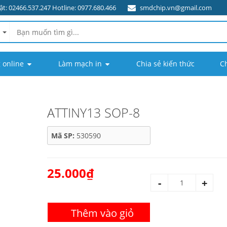
t: 02466.537.247 Hotline: 0977.680.466
smdchip.vn@gmail.com
 online
Làm mạch in
Chia sẻ kiến thức
C
ATTINY13 SOP-8
Mã SP:
530590
25.000₫
-
+
Thêm vào giỏ