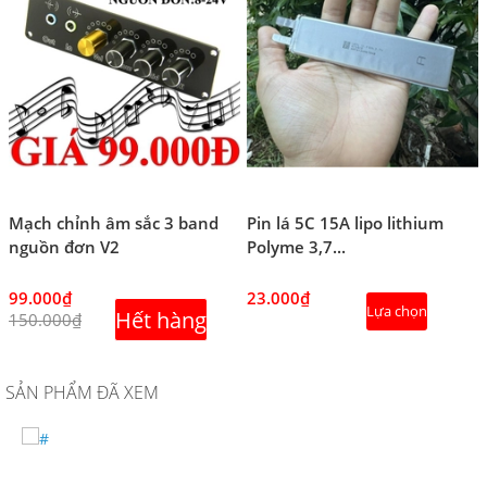
Mạch chỉnh âm sắc 3 band
Pin lá 5C 15A lipo lithium
nguồn đơn V2
Polyme 3,7...
99.000₫
23.000₫
Lựa chọn
Hết hàng
150.000₫
SẢN PHẨM ĐÃ XEM