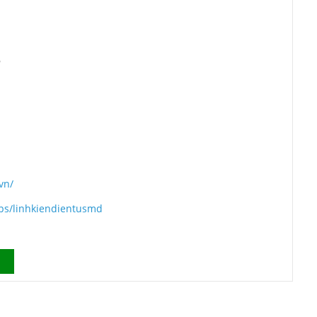
6
vn/
ps/linhkiendientusmd