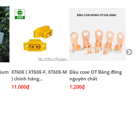
thium
XT60E ( XT60E-F, XT60E-M
Đầu cose OT Bằng đồng
Đầu
) chính hãng...
nguyên chất
Mạ 
11.000₫
1.200₫
1.2