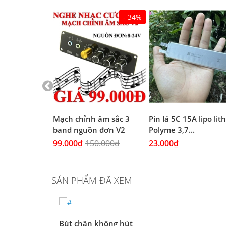
- 34%
 Đen chịu
Mạch chỉnh âm sắc 3
Pin lá 5C 15A lipo li
(4A...
band nguồn đơn V2
Polyme 3,7...
99.000₫
150.000₫
23.000₫
SẢN PHẨM ĐÃ XEM
Bút chân không hút