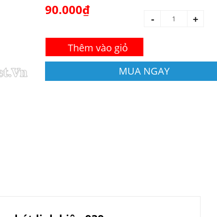
90.000₫
-
+
Thêm vào giỏ
MUA NGAY