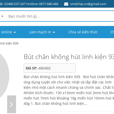
t: 02466.537.247 Hotline: 0977.680.466
smdchip.vn@gmail.com
 online
Làm mạch in
Chia sẻ kiến thức
C
inh kiện 939
Bút chân không hút linh kiện 9
Mã SP:
480460
Bút chân không hút linh kiện 939 Bút hút chân khôn
ứng dụng tuyệt vời cho việc nhặt và lắp đặt các linh
kiện nhỏ một cách nhanh chóng và chính xác. Chất li
Nhôm Kích thước: 130 x13mm miến hút 3mm hút kh
miến hút 7mm hút khoảng 18g miến hút 10mm hút 
40g 1. Bút chân không hút linh kiện...