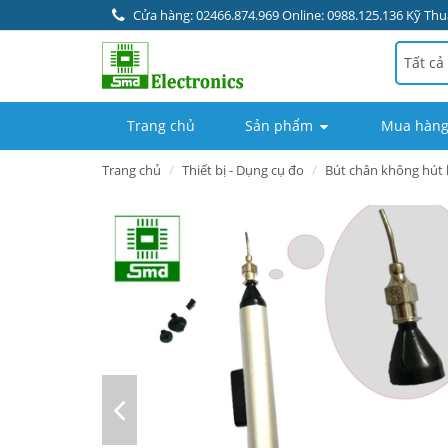
Cửa hàng: 02466.874.969 Online: 0988.125.136 Kỹ Thuậ
Tất cả
Trang chủ
Sản phẩm
Mua hàng
Trang chủ
Thiết bị - Dụng cụ đo
Bút chân không hút l