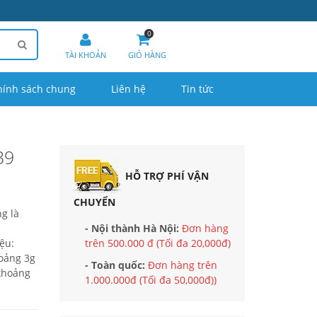
0
TÀI KHOẢN
GIỎ HÀNG
hính sách chung
Liên hệ
Tin tức
39
HỖ TRỢ PHÍ VẬN
CHUYỂN
g là
- Nội thành Hà Nội:
Đơn hàng
ệu:
trên 500.000 đ (Tối đa 20,000đ)
oảng 3g
- Toàn quốc:
Đơn hàng trên
khoảng
1.000.000đ (Tối đa 50,000đ))