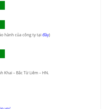
ảo hành của công ty tại
đây
)
nh Khai – Bắc Từ Liêm – HN.
ip.vn/