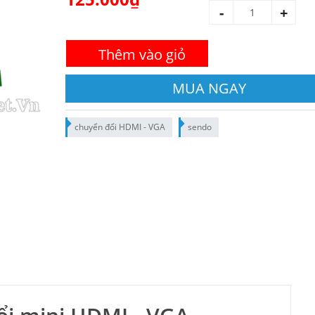
-
+
Thêm vào giỏ
MUA NGAY
chuyển đổi HDMI - VGA
sendo