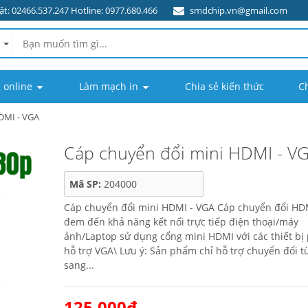
t: 02466.537.247 Hotline: 0977.680.466
smdchip.vn@gmail.com
 online
Làm mạch in
Chia sẻ kiến thức
C
DMI - VGA
Cáp chuyển đổi mini HDMI - V
Mã SP:
204000
Cáp chuyển đổi mini HDMI - VGA Cáp chuyển đổi HD
đem đến khả năng kết nối trực tiếp điện thoại/máy
ảnh/Laptop sử dụng cổng mini HDMI với các thiết bị 
hỗ trợ VGA\ Lưu ý: Sản phẩm chỉ hỗ trợ chuyển đổi 
sang...
125.000₫