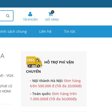
0
TÀI KHOẢN
GIỎ HÀNG
hính sách chung
Liên hệ
Tin tức
GA
HỖ TRỢ PHÍ VẬN
CHUYỂN
MI - VGA
- Nội thành Hà Nội:
Đơn hàng
phát cũ
trên 500.000 đ (Tối đa 20,000đ)
từ HDMI
- Toàn quốc:
Đơn hàng trên
1.000.000đ (Tối đa 50,000đ))