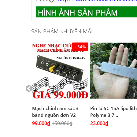
SẢN PHẨM KHUYẾN MÃI
- 34%
 Đen chịu
Mạch chỉnh âm sắc 3
Pin lá 5C 15A lipo li
(4A...
band nguồn đơn V2
Polyme 3,7...
99.000₫
150.000₫
23.000₫