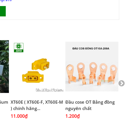
thium
XT60E ( XT60E-F, XT60E-M
Đầu cose OT Bằng đồng
Đầu
) chính hãng...
nguyên chất
Mạ 
11.000₫
1.200₫
1.2