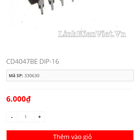
CD4047BE DIP-16
Mã SP:
330630
6.000₫
-
+
Thêm vào giỏ