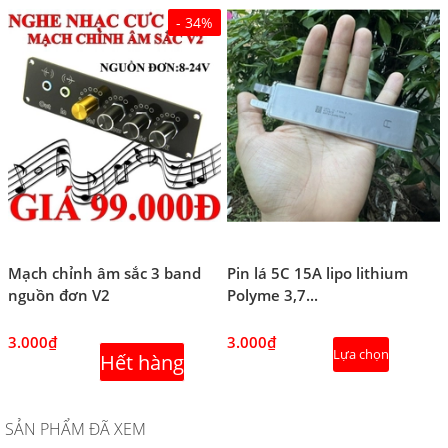
- 34%
Mạch chỉnh âm sắc 3 band
Pin lá 5C 15A lipo lithium
nguồn đơn V2
Polyme 3,7...
3.000₫
3.000₫
Lựa chọn
Hết hàng
SẢN PHẨM ĐÃ XEM