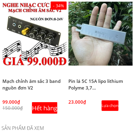
- 34%
Mạch chỉnh âm sắc 3 band
Pin lá 5C 15A lipo lithium
nguồn đơn V2
Polyme 3,7...
99.000₫
23.000₫
Lựa chọn
Hết hàng
150.000₫
SẢN PHẨM ĐÃ XEM