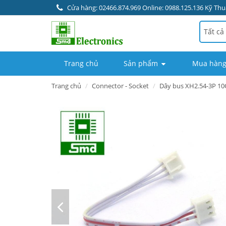
Cửa hàng: 02466.874.969 Online: 0988.125.136 Kỹ Thuậ
Tất cả
Trang chủ
Sản phẩm
Mua hàng
Trang chủ
Connector - Socket
Dây bus XH2.54-3P 1