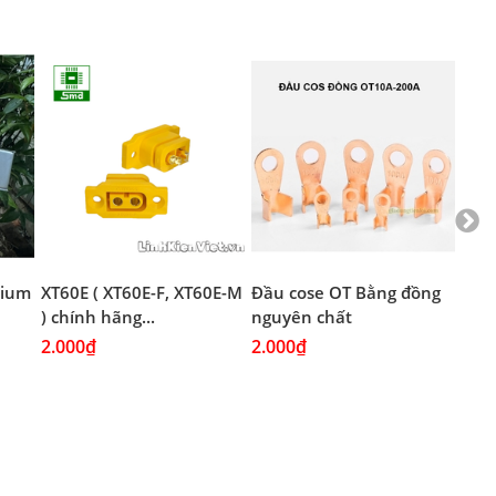
thium
XT60E ( XT60E-F, XT60E-M
Đầu cose OT Bằng đồng
Đầu
) chính hãng...
nguyên chất
Mạ 
2.000₫
2.000₫
2.0