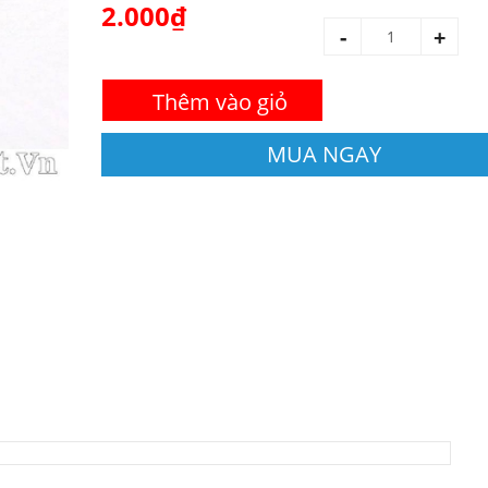
2.000₫
-
+
Thêm vào giỏ
MUA NGAY