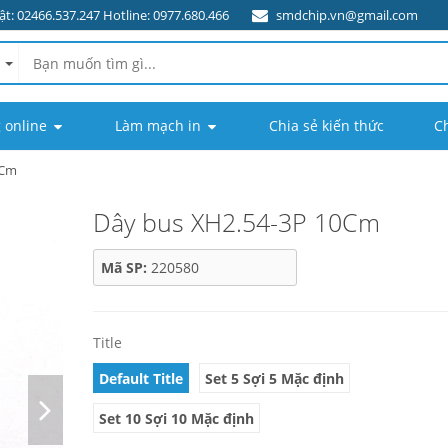
t: 02466.537.247 Hotline: 0977.680.466
smdchip.vn@gmail.com
 online
Làm mạch in
Chia sẻ kiến thức
C
0Cm
Dây bus XH2.54-3P 10Cm
Mã SP:
220580
Title
Default Title
Set 5 Sợi 5 Mặc định
Set 10 Sợi 10 Mặc định