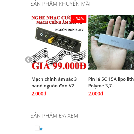
SẢN PHẨM KHUYẾN MÃI
- 34%
 Đen chịu
Mạch chỉnh âm sắc 3
Pin lá 5C 15A lipo li
(4A...
band nguồn đơn V2
Polyme 3,7...
2.000₫
2.000₫
SẢN PHẨM ĐÃ XEM