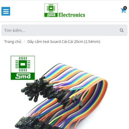
0
hoát
Trang chủ
Dây cắm test board Cái-Cái 20cm (2.54mm)