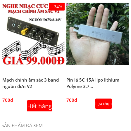
- 34%
Mạch chỉnh âm sắc 3 band
Pin lá 5C 15A lipo lithium
nguồn đơn V2
Polyme 3,7...
700₫
700₫
Lựa chọn
Hết hàng
SẢN PHẨM ĐÃ XEM