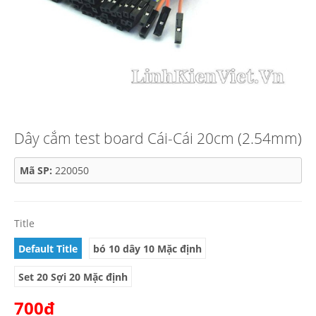
Dây cắm test board Cái-Cái 20cm (2.54mm)
Mã SP:
220050
Title
Default Title
bó 10 dây 10 Mặc định
Set 20 Sợi 20 Mặc định
700₫