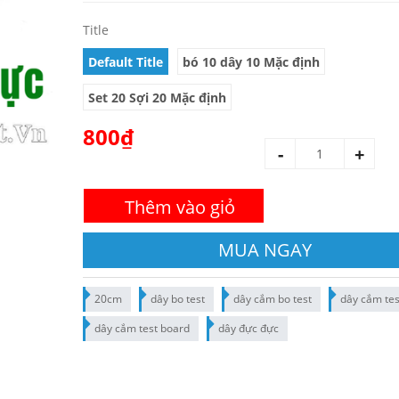
Title
Default Title
bó 10 dây 10 Mặc định
Set 20 Sợi 20 Mặc định
800₫
-
+
Thêm vào giỏ
MUA NGAY
20cm
dây bo test
dây cắm bo test
dây cắm tes
dây cắm test board
dây đực đực