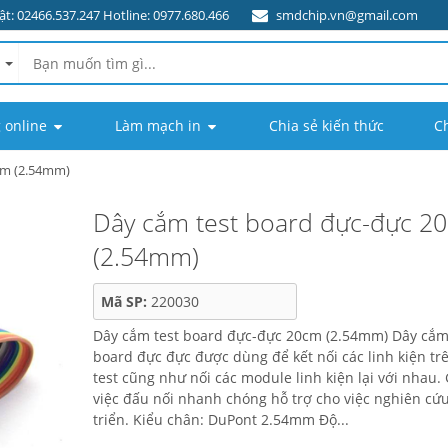
t: 02466.537.247 Hotline: 0977.680.466
smdchip.vn@gmail.com
 online
Làm mạch in
Chia sẻ kiến thức
C
cm (2.54mm)
Dây cắm test board đực-đực 2
(2.54mm)
Mã SP:
220030
Dây cắm test board đực-đực 20cm (2.54mm) Dây cắm
board đực đực được dùng để kết nối các linh kiện tr
test cũng như nối các module linh kiện lại với nhau.
việc đấu nối nhanh chóng hỗ trợ cho việc nghiên cứu
triển. Kiểu chân: DuPont 2.54mm Độ...