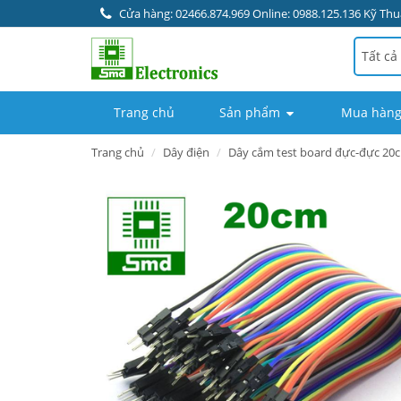
Cửa hàng: 02466.874.969 Online: 0988.125.136 Kỹ Thuậ
Tất cả
Trang chủ
Sản phẩm
Mua hàng
Trang chủ
Dây điện
Dây cắm test board đực-đực 20