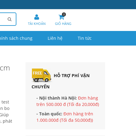
0
TÀI KHOẢN
GIỎ HÀNG
hính sách chung
Liên hệ
Tin tức
0cm
HỖ TRỢ PHÍ VẬN
CHUYỂN
- Nội thành Hà Nội:
Đơn hàng
 test
trên 500.000 đ (Tối đa 20,000đ)
ên bo
- Toàn quốc:
Đơn hàng trên
 Giúp
1.000.000đ (Tối đa 50,000đ))
, phát