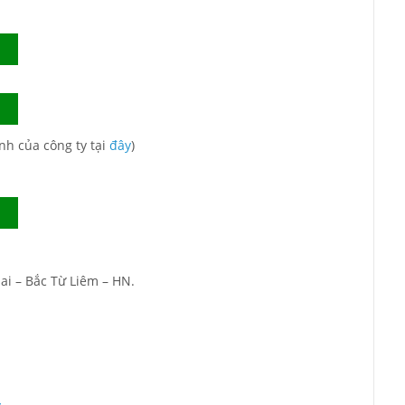
nh của công ty tại
đây
)
ai – Bắc Từ Liêm – HN.