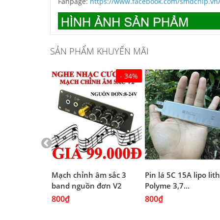
Fanpage:
https://www.facebook.com/smdchip.vn
SẢN PHẨM KHUYẾN MÃI
- 34%
 Đen chịu
Mạch chỉnh âm sắc 3
Pin lá 5C 15A lipo li
(4A...
band nguồn đơn V2
Polyme 3,7...
800₫
800₫