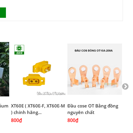
/
thium
XT60E ( XT60E-F, XT60E-M
Đầu cose OT Bằng đồng
Đầu
) chính hãng...
nguyên chất
Mạ 
800₫
800₫
800