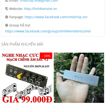
📧 Email:
smdchip.vn@gmail.com
🌎 Website:
http://linhkienviet.vn
🔴 Fanpage:
https://www.facebook.com/smdchip.vn/
🔴 Group hỗ trợ:
https://www.facebook.com/groups/linhkiendientusmd
SẢN PHẨM KHUYẾN MÃI
- 34%