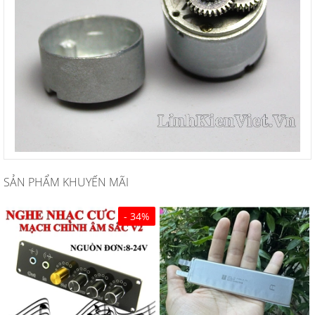
SẢN PHẨM KHUYẾN MÃI
- 34%