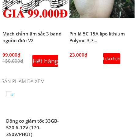
Mạch chỉnh âm sắc 3 band
Pin lá 5C 15A lipo lithium
nguồn đơn V2
Polyme 3,7...
99.000₫
23.000₫
Lựa chọn
Hết hàng
150.000₫
SẢN PHẨM ĐÃ XEM
Động cơ giảm tốc 33GB-
520 6-12V (170-
350V/PHÚT)