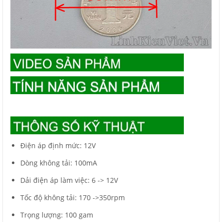
Điện áp định mức: 12V
Dòng không tải: 100mA
Dải điện áp làm việc: 6 -> 12V
Tốc độ không tải: 170 ->350rpm
Trọng lượng: 100 gam