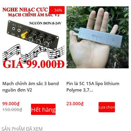
- 34%
Mạch chỉnh âm sắc 3 band
Pin lá 5C 15A lipo lithium
nguồn đơn V2
Polyme 3,7...
99.000₫
23.000₫
Lựa chọn
Hết hàng
150.000₫
SẢN PHẨM ĐÃ XEM