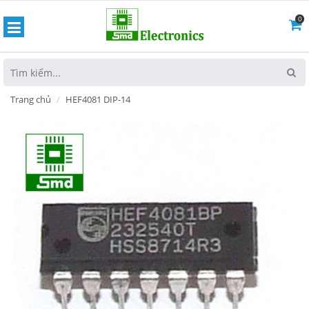
0
hoát
Trang chủ
HEF4081 DIP-14