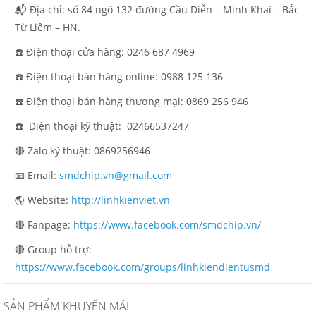
📬 Địa chỉ: số 84 ngõ 132 đường Cầu Diễn – Minh Khai – Bắc
Từ Liêm – HN.
☎️ Điện thoại cửa hàng: 0246 687 4969
☎️ Điện thoại bán hàng online: 0988 125 136
☎️ Điện thoại bán hàng thương mại: 0869 256 946
☎️ Điện thoại kỹ thuật:
02466537247
🔴 Zalo kỹ thuật: 0869256946
📧 Email:
smdchip.vn@gmail.com
🌎 Website:
http://linhkienviet.vn
🔴 Fanpage:
https://www.facebook.com/smdchip.vn/
🔴 Group hỗ trợ:
https://www.facebook.com/groups/linhkiendientusmd
SẢN PHẨM KHUYẾN MÃI