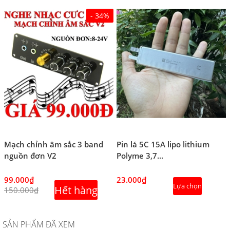
- 34%
Mạch chỉnh âm sắc 3 band
Pin lá 5C 15A lipo lithium
nguồn đơn V2
Polyme 3,7...
99.000₫
23.000₫
Lựa chọn
Hết hàng
150.000₫
SẢN PHẨM ĐÃ XEM