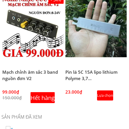
Mạch chỉnh âm sắc 3 band
Pin lá 5C 15A lipo lithium
nguồn đơn V2
Polyme 3,7...
99.000₫
23.000₫
Lựa chọn
Hết hàng
150.000₫
SẢN PHẨM ĐÃ XEM