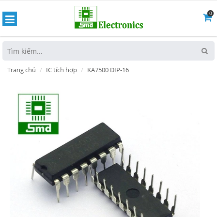
0
hoát
Trang chủ
IC tích hợp
KA7500 DIP-16