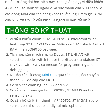
nhiều trường đại học hiện nay trong giảng dạy vi điều khiển
ARM, nếu so sánh về ngoại vi và sức mạnh của STM32 so với
các dòng ARM của các hãng khác thì ở cùng 1 tầm giá, ARM
của ST vượt trội về cấu hình và ngoại vi hơn rất nhiều.
Vi điều khiển chính: STM32F407VGT6 microcontroller
featuring 32-bit ARM Cortex-M4F core, 1 MB Flash, 192 KB
RAM in an LQFP100 package.
Tích hợp sẵn mạch nạp và Debug ST-LINK/V2 with
selection mode switch to use the kit as a standalone ST-
LINK/V2 (with SWD connector for programming and
debugging).
Nguồn cấp từ cổng
Mini USB
qua các IC nguồn chuyển
thành 3v3 để cấp cho MCU.
Có sẵn các chân nguồn: 3 V and 5 V.
Có sẵn cảm biến gia tốc: LIS302DL, ST MEMS motion
sensor, 3-axis
Có sẵn bộ xử lý âm thanh: MP45DT02, ST MEMS audio
sensor, omni-directional digital microphone.