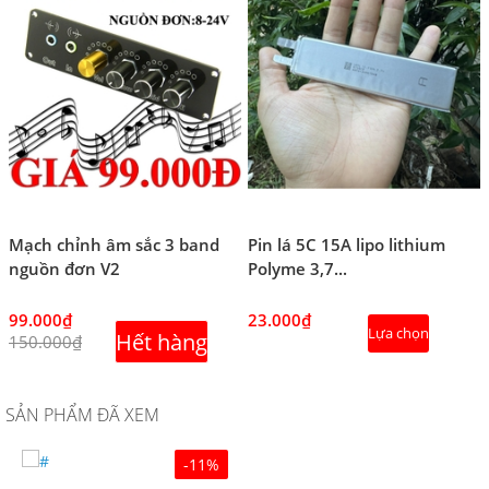
Mạch chỉnh âm sắc 3 band
Pin lá 5C 15A lipo lithium
nguồn đơn V2
Polyme 3,7...
99.000₫
23.000₫
Lựa chọn
Hết hàng
150.000₫
SẢN PHẨM ĐÃ XEM
-11%