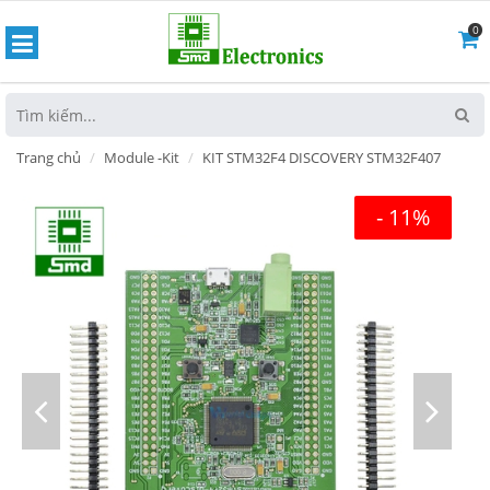
0
hoát
Trang chủ
Module -Kit
KIT STM32F4 DISCOVERY STM32F407
- 11%