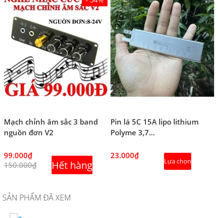
Mạch chỉnh âm sắc 3 band
Pin lá 5C 15A lipo lithium
nguồn đơn V2
Polyme 3,7...
99.000₫
23.000₫
Lựa chọn
Hết hàng
150.000₫
SẢN PHẨM ĐÃ XEM