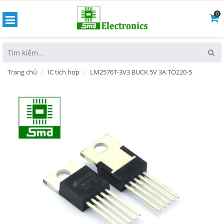
0
hoát
Trang chủ
IC tích hợp
LM2576T-3V3 BUCK 5V 3A TO220-5