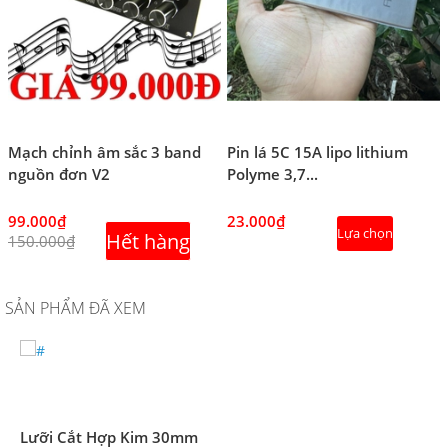
Mạch chỉnh âm sắc 3 band
Pin lá 5C 15A lipo lithium
nguồn đơn V2
Polyme 3,7...
99.000₫
23.000₫
Lựa chọn
Hết hàng
150.000₫
SẢN PHẨM ĐÃ XEM
Lưỡi Cắt Hợp Kim 30mm