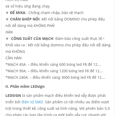
và số hiệu ứng đang chạy
🔽
ĐẾ MIKA
: Chống chạm chập, bảo vệ mạch
🔽
CHÂN GHÉP NỐI
: kết nối bằng DOMINO cho phép đấu
nối dễ dàng mà
KHÔNG PHẢI
HÀN
🔽
CÔNG SUẤT CỦA MẠCH
: Đảm bảo công suất thực tế.•
Khối vào ra : kết nối bằng domino cho phép đấu nối dễ dàng
mà KHÔNG
CẦN HÀN
*MẠCH 45A: – điều khiển sáng 600 bóng led F8 đế 12….
*MẠCH 90A: – điều khiển sáng 1200 bóng led F8 đế 12….
*MẠCH 240A: – điều khiển sáng 3000 bóng led F8 đế 12….
II. Phần mềm LEDsign
LEDSIGN
là sản phẩm mạch điều khiển led vẫy được phát
triển bởi
điện tử SMD
. Sản phẩm có rất nhiều ưu điểm vượt
trội trong thiết kế, công suất và tính năng. Với phiên bản 5.0
cho phép các bạn lập trình ra một biển vẫy cực nhanh với