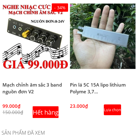
- 34%
Mạch chỉnh âm sắc 3 band
Pin lá 5C 15A lipo lithium
nguồn đơn V2
Polyme 3,7...
99.000₫
23.000₫
Lựa chọn
Hết hàng
150.000₫
SẢN PHẨM ĐÃ XEM