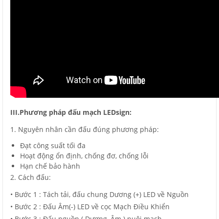
III.Phương pháp đấu mạch LEDsign:
1. Nguyên nhân cần đấu đúng phương pháp:
Đạt công suất tối đa
Hoạt động ổn định, chống đơ, chống lỗi
Hạn chế bảo hành
2. Cách đấu:
• Bước 1 : Tách tải, đấu chung Dương (+) LED về Nguồn
• Bước 2 : Đấu Âm(-) LED về cọc Mạch Điều Khiển
• Bước 3 : Đấu nguồn ( Dương, Âm ) nuôi mạch