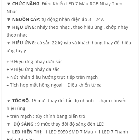
🔽 CHỨC NĂNG
: Điều Khiển LED 7 Màu RGB Nháy Theo
Nhạc
🔽 NGUỒN CẤP
: tự động nhận điện áp 3 – 24v.
🔽 HIỆU ỨNG
: nháy theo nhạc , theo hiệu ứng , chớp nháy
theo nhạc
🔽
HIỆU ỨNG
: có sẵn 22 kỹ xảo và khách hàng thay đổi hiệu
ứng tùy ý
+ 9 Hiệu ứng nháy đơn sắc
+ 9 Hiệu ứng nháy đa sắc
+ Nút nhấn điều hướng trực tiếp trên mạch
– Tích hợp mắt hồng ngoại + Điều khiển từ xa
🔽
TỐC ĐỘ
: 15 mức thay đổi tốc độ nhanh – chậm chuyển
hiệu ứng
+ trên mạch : tùy chỉnh băng biến trở
🔽
ĐỘ SÁNG
: 9 mức thay đôi độ sáng đèn LED
🔽
LED HIỂN THỊ
: 1 LED 5050 SMD 7 Màu + 1 LED 7 Thanh :
Hiển thị màu