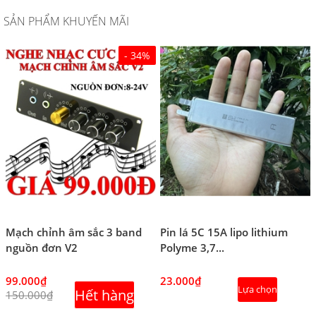
SẢN PHẨM KHUYẾN MÃI
- 34%
Mạch chỉnh âm sắc 3 band
Pin lá 5C 15A lipo lithium
nguồn đơn V2
Polyme 3,7...
99.000₫
23.000₫
Lựa chọn
Hết hàng
150.000₫