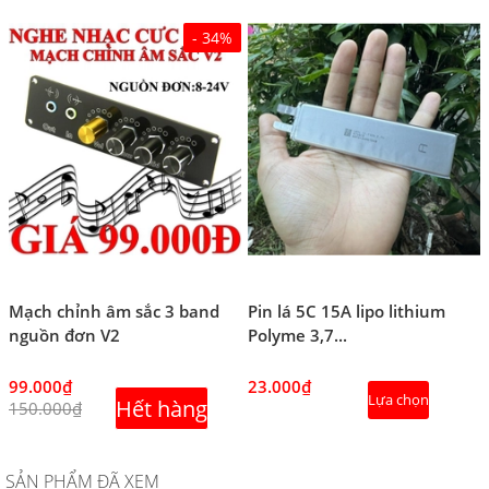
- 34%
Mạch chỉnh âm sắc 3 band
Pin lá 5C 15A lipo lithium
nguồn đơn V2
Polyme 3,7...
99.000₫
23.000₫
Lựa chọn
Hết hàng
150.000₫
SẢN PHẨM ĐÃ XEM