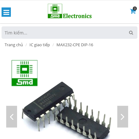
0
hoát
Trang chủ
IC giao tiếp
MAX232-CPE DIP-16