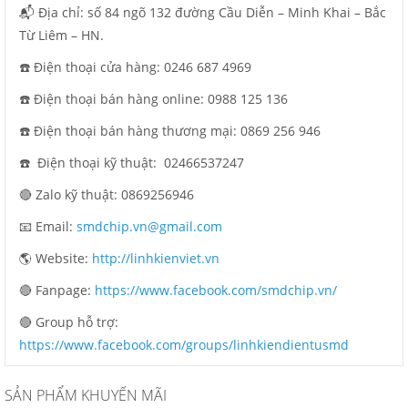
📬 Địa chỉ: số 84 ngõ 132 đường Cầu Diễn – Minh Khai – Bắc
Từ Liêm – HN.
☎️ Điện thoại cửa hàng: 0246 687 4969
☎️ Điện thoại bán hàng online: 0988 125 136
☎️ Điện thoại bán hàng thương mại: 0869 256 946
☎️ Điện thoại kỹ thuật:
02466537247
🔴 Zalo kỹ thuật: 0869256946
📧 Email:
smdchip.vn@gmail.com
🌎 Website:
http://linhkienviet.vn
🔴 Fanpage:
https://www.facebook.com/smdchip.vn/
🔴 Group hỗ trợ:
https://www.facebook.com/groups/linhkiendientusmd
SẢN PHẨM KHUYẾN MÃI