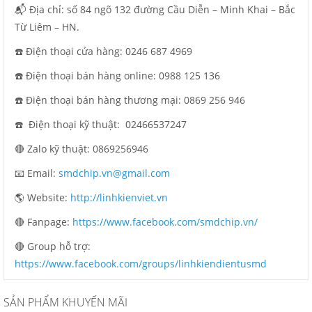
📬 Địa chỉ: số 84 ngõ 132 đường Cầu Diễn – Minh Khai – Bắc
Từ Liêm – HN.
☎️ Điện thoại cửa hàng: 0246 687 4969
☎️ Điện thoại bán hàng online: 0988 125 136
☎️ Điện thoại bán hàng thương mại: 0869 256 946
☎️ Điện thoại kỹ thuật:
02466537247
🔴 Zalo kỹ thuật: 0869256946
📧 Email:
smdchip.vn@gmail.com
🌎 Website:
http://linhkienviet.vn
🔴 Fanpage:
https://www.facebook.com/smdchip.vn/
🔴 Group hỗ trợ:
https://www.facebook.com/groups/linhkiendientusmd
SẢN PHẨM KHUYẾN MÃI