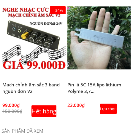
- 34%
Mạch chỉnh âm sắc 3 band
Pin lá 5C 15A lipo lithium
nguồn đơn V2
Polyme 3,7...
99.000₫
23.000₫
Lựa chọn
Hết hàng
150.000₫
SẢN PHẨM ĐÃ XEM