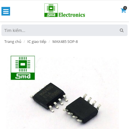
0
hoát
Trang chủ
IC giao tiếp
MAX485 SOP-8