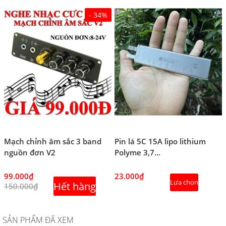
- 34%
Mạch chỉnh âm sắc 3 band
Pin lá 5C 15A lipo lithium
nguồn đơn V2
Polyme 3,7...
99.000₫
23.000₫
Lựa chọn
Hết hàng
150.000₫
SẢN PHẨM ĐÃ XEM