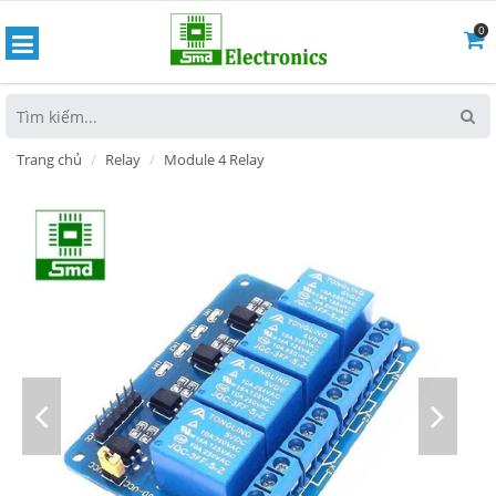
0
hoát
Trang chủ
Relay
Module 4 Relay