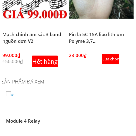
Mạch chỉnh âm sắc 3 band
Pin lá 5C 15A lipo lithium
nguồn đơn V2
Polyme 3,7...
99.000₫
23.000₫
Lựa chọn
Hết hàng
150.000₫
SẢN PHẨM ĐÃ XEM
Module 4 Relay