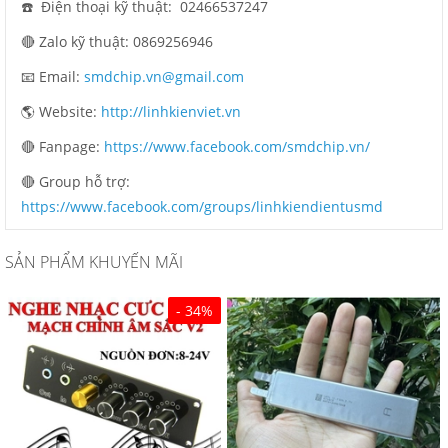
☎️ Điện thoại kỹ thuật:
02466537247
🔴 Zalo kỹ thuật: 0869256946
📧 Email:
smdchip.vn@gmail.com
🌎 Website:
http://linhkienviet.vn
🔴 Fanpage:
https://www.facebook.com/smdchip.vn/
🔴 Group hỗ trợ:
https://www.facebook.com/groups/linhkiendientusmd
SẢN PHẨM KHUYẾN MÃI
- 34%