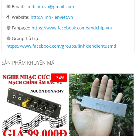
📧 Email:
smdchip.vn@gmail.com
🌎 Website:
http://linhkienviet.vn
🔴 Fanpage:
https://www.facebook.com/smdchip.vn/
🔴 Group hỗ trợ:
https://www.facebook.com/groups/linhkiendientusmd
SẢN PHẨM KHUYẾN MÃI
- 34%