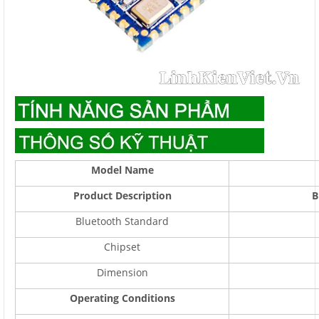
M
odel Name
Product Description
B
Bluetooth Standard
Chipset
Dimension
O
perating Conditions