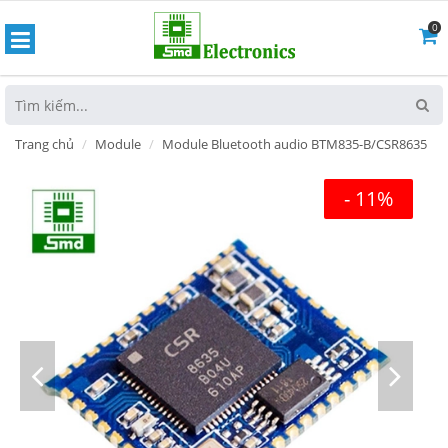
0
hoát
Trang chủ
Module
Module Bluetooth audio BTM835-B/CSR8635
- 11%