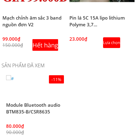
Mạch chỉnh âm sắc 3 band
Pin lá 5C 15A lipo lithium
nguồn đơn V2
Polyme 3,7...
99.000₫
23.000₫
Lựa chọn
Hết hàng
150.000₫
SẢN PHẨM ĐÃ XEM
-11%
Module Bluetooth audio
BTM835-B/CSR8635
80.000₫
90.000₫