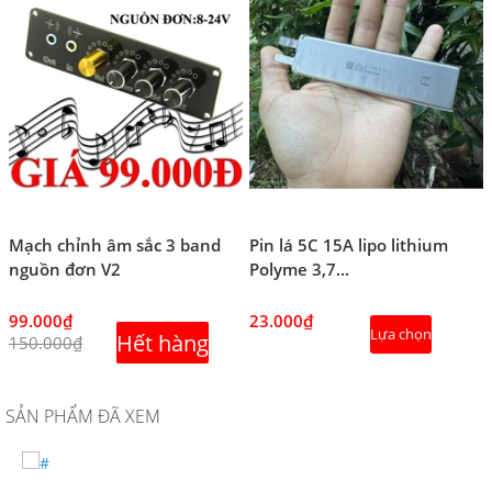
Mạch chỉnh âm sắc 3 band
Pin lá 5C 15A lipo lithium
nguồn đơn V2
Polyme 3,7...
99.000₫
23.000₫
Lựa chọn
Hết hàng
150.000₫
SẢN PHẨM ĐÃ XEM