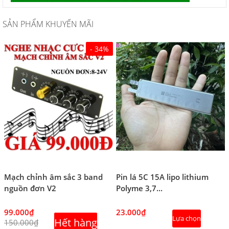
SẢN PHẨM KHUYẾN MÃI
- 34%
Mạch chỉnh âm sắc 3 band
Pin lá 5C 15A lipo lithium
nguồn đơn V2
Polyme 3,7...
99.000₫
23.000₫
Lựa chọn
Hết hàng
150.000₫