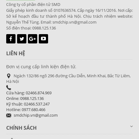
Công ty cổ phần điện tử SMD
Giấy phép kinh doanh số 0107636574. Cấp ngày 16/11/2016. Nơi cấp:
Sở kế hoạch đầu tư thành phố Hà Nội. Chịu trách nhiệm website:
Nguyễn Thế Tùng. Email: smdchip.vn@gmail.com
Số điện thoại: 0988.125.136
LIÊN HỆ
Đơn vị cung cấp linh kiện điện tử.
Ngách 132/86 ngõ 296 đường Cầu Diễn, Minh Khai, Bắc Từ Liêm,
Hà Nội
Cửa hàng: 02466.874.969
Online: 0988.125.136
Kỹ thuật: 02466.537.247
Hotline: 0977.680.466
smdchip.vn@gmail.com
CHÍNH SÁCH