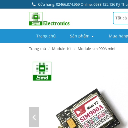
Cửa hàng: 02466.874.969 Online: 0988.125.136 Kỹ Thuậ
Tất cả
Trang chủ
Sản phẩm
Mua hàng
Trang chủ
Module -Kit
Module sim 900A mini