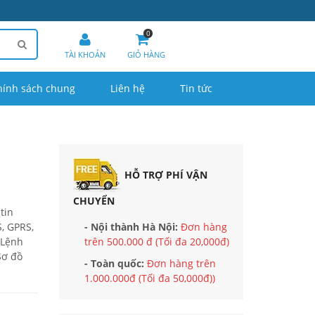
0
TÀI KHOẢN
GIỎ HÀNG
hính sách chung
Liên hệ
Tin tức
HỖ TRỢ PHÍ VẬN
CHUYỂN
tin
, GPRS,
- Nội thành Hà Nội:
Đơn hàng
p Lệnh
trên 500.000 đ (Tối đa 20,000đ)
Sơ đồ
- Toàn quốc:
Đơn hàng trên
1.000.000đ (Tối đa 50,000đ))