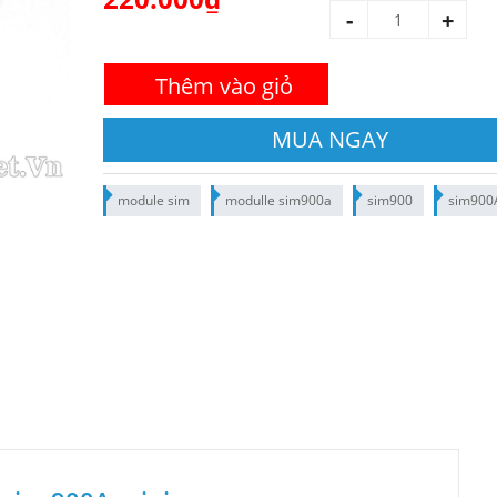
-
+
Thêm vào giỏ
MUA NGAY
module sim
modulle sim900a
sim900
sim900