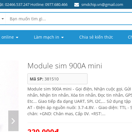
t: 02466.537.247 Hotline: 0977.680.466
smdchip.vn@gmail.com
 online
Làm mạch in
Chia sẻ kiến thức
C
Module sim 900A mini
Mã SP:
381510
Module sim 900A mini - Gọi điện, Nhận cuộc gọi, Gửi 
nhắn, Nhận tin nhắn, Xóa tin nhắn, Đọc tin nhắn, GPS
Etc... Giao tiếp đa dạng UART, SPI, I2C,... Sử dụng tậ
AT - Điện áp nguồn nuôi: 3.7-4.8V. - Giao diện: TTL - 
chân: +GND: Chân mas, Cấp 0V. +RST:...
220.000₫