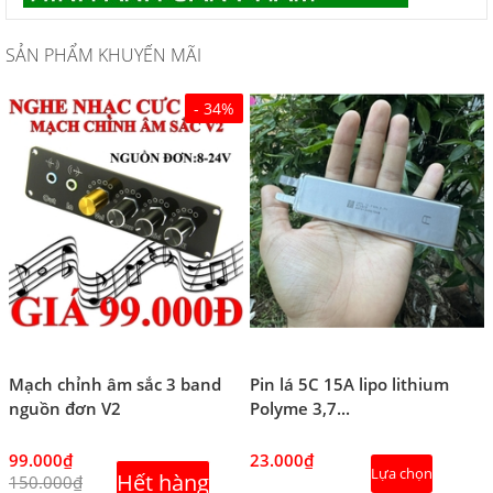
SẢN PHẨM KHUYẾN MÃI
- 34%
Mạch chỉnh âm sắc 3 band
Pin lá 5C 15A lipo lithium
nguồn đơn V2
Polyme 3,7...
99.000₫
23.000₫
Lựa chọn
Hết hàng
150.000₫