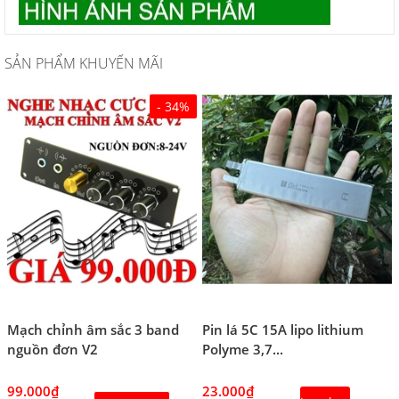
SẢN PHẨM KHUYẾN MÃI
- 34%
Mạch chỉnh âm sắc 3 band
Pin lá 5C 15A lipo lithium
nguồn đơn V2
Polyme 3,7...
99.000₫
23.000₫