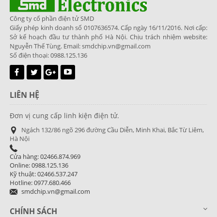
Công ty cổ phần điện tử SMD
Giấy phép kinh doanh số 0107636574. Cấp ngày 16/11/2016. Nơi cấp:
Sở kế hoạch đầu tư thành phố Hà Nội. Chịu trách nhiệm website:
Nguyễn Thế Tùng. Email: smdchip.vn@gmail.com
Số điện thoại: 0988.125.136
LIÊN HỆ
Đơn vị cung cấp linh kiện điện tử.
Ngách 132/86 ngõ 296 đường Cầu Diễn, Minh Khai, Bắc Từ Liêm,
Hà Nội
Cửa hàng: 02466.874.969
Online: 0988.125.136
Kỹ thuật: 02466.537.247
Hotline: 0977.680.466
smdchip.vn@gmail.com
CHÍNH SÁCH