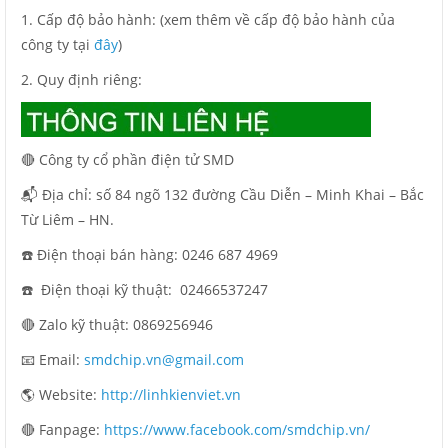
1. Cấp độ bảo hành: (xem thêm về cấp độ bảo hành của
công ty tại
đây
)
2. Quy định riêng:
🔴 Công ty cổ phần điện tử SMD
📬 Địa chỉ: số 84 ngõ 132 đường Cầu Diễn – Minh Khai – Bắc
Từ Liêm – HN.
☎️ Điện thoại bán hàng: 0246 687 4969
☎️ Điện thoại kỹ thuật:
02466537247
🔴 Zalo kỹ thuật: 0869256946
📧 Email:
smdchip.vn@gmail.com
🌎 Website:
http://linhkienviet.vn
🔴 Fanpage:
https://www.facebook.com/smdchip.vn/