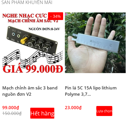
SẢN PHẨM KHUYẾN MÃI
- 34%
Mạch chỉnh âm sắc 3 band
Pin lá 5C 15A lipo lithium
nguồn đơn V2
Polyme 3,7...
99.000₫
23.000₫
Lựa chọn
Hết hàng
150.000₫