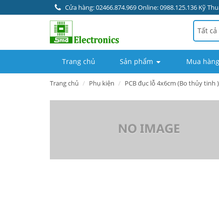
Cửa hàng: 02466.874.969 Online: 0988.125.136 Kỹ Thuậ
Tất cả
Trang chủ
Sản phẩm
Mua hàng
Trang chủ
Phụ kiện
PCB đục lỗ 4x6cm (Bo thủy tinh )