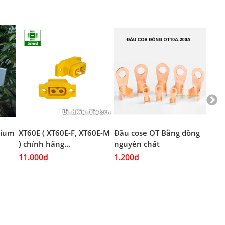
thium
XT60E ( XT60E-F, XT60E-M
Đầu cose OT Bằng đồng
Đầu
) chính hãng...
nguyên chất
Mạ 
11.000₫
1.200₫
1.2