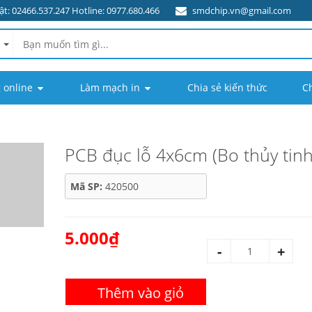
t: 02466.537.247 Hotline: 0977.680.466
smdchip.vn@gmail.com
 online
Làm mạch in
Chia sẻ kiến thức
C
PCB đục lỗ 4x6cm (Bo thủy tinh
Mã SP:
420500
5.000₫
-
+
Thêm vào giỏ