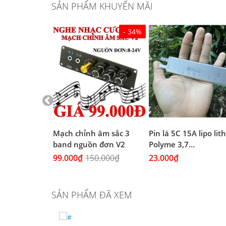
SẢN PHẨM KHUYẾN MÃI
- 34%
 Đen chịu
Mạch chỉnh âm sắc 3
Pin lá 5C 15A lipo li
(4A...
band nguồn đơn V2
Polyme 3,7...
99.000₫
150.000₫
23.000₫
SẢN PHẨM ĐÃ XEM