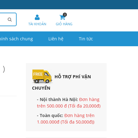
0
TÀI KHOẢN
GIỎ HÀNG
hính sách chung
Liên hệ
Tin tức
 )
HỖ TRỢ PHÍ VẬN
CHUYỂN
- Nội thành Hà Nội:
Đơn hàng
trên 500.000 đ (Tối đa 20,000đ)
- Toàn quốc:
Đơn hàng trên
1.000.000đ (Tối đa 50,000đ))