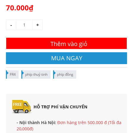
70.000₫
-
+
Thêm vào giỏ
MUA NGAY
FR4
phíp thuỷ tinh
phíp đồng
HỖ TRỢ PHÍ VẬN CHUYỂN
- Nội thành Hà Nội:
Đơn hàng trên 500.000 đ (Tối đa
20,000đ)