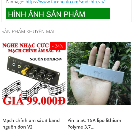
Fanpage:
https://www.facebook.com/smdchip.vn/
SẢN PHẨM KHUYẾN MÃI
- 34%
Mạch chỉnh âm sắc 3 band
Pin lá 5C 15A lipo lithium
nguồn đơn V2
Polyme 3,7...