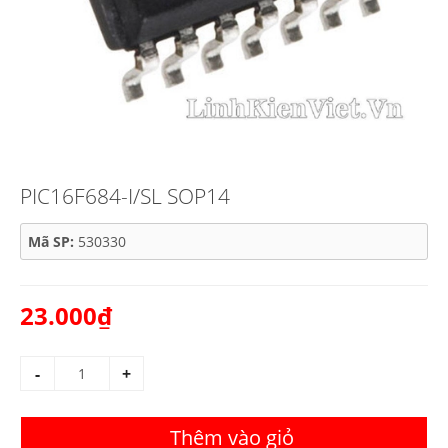
PIC16F684-I/SL SOP14
Mã SP:
530330
23.000₫
-
+
Thêm vào giỏ