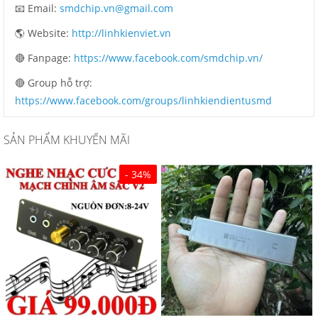
📧 Email:
smdchip.vn@gmail.com
🌎 Website:
http://linhkienviet.vn
🔴 Fanpage:
https://www.facebook.com/smdchip.vn/
🔴 Group hỗ trợ:
https://www.facebook.com/groups/linhkiendientusmd
SẢN PHẨM KHUYẾN MÃI
- 34%