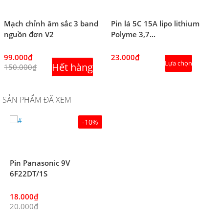
Mạch chỉnh âm sắc 3 band
Pin lá 5C 15A lipo lithium
nguồn đơn V2
Polyme 3,7...
99.000₫
23.000₫
Lựa chọn
Hết hàng
150.000₫
SẢN PHẨM ĐÃ XEM
-10%
Pin Panasonic 9V
6F22DT/1S
18.000₫
20.000₫