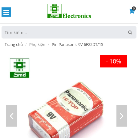
0
hoát
Trang chủ
Phụ kiện
Pin Panasonic 9V 6F22DT/1S
- 10%