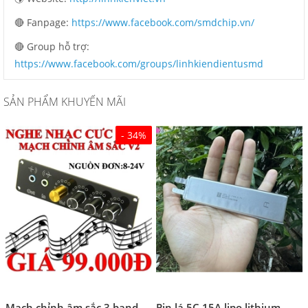
🔴 Fanpage:
https://www.facebook.com/smdchip.vn/
🔴 Group hỗ trợ:
https://www.facebook.com/groups/linhkiendientusmd
SẢN PHẨM KHUYẾN MÃI
- 34%
Mạch chỉnh âm sắc 3 band
Pin lá 5C 15A lipo lithium