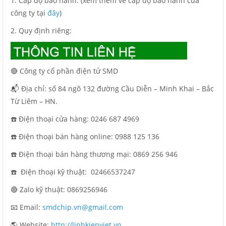
1. Cấp độ bảo hành: (xem thêm về cấp độ bảo hành của
công ty tại
đây
)
2. Quy định riêng:
🔴 Công ty cổ phần điện tử SMD
📬 Địa chỉ: số 84 ngõ 132 đường Cầu Diễn – Minh Khai – Bắc
Từ Liêm – HN.
☎️ Điện thoại cửa hàng: 0246 687 4969
☎️ Điện thoại bán hàng online: 0988 125 136
☎️ Điện thoại bán hàng thương mại: 0869 256 946
☎️ Điện thoại kỹ thuật:
02466537247
🔴 Zalo kỹ thuật: 0869256946
📧 Email:
smdchip.vn@gmail.com
🌎 Website:
http://linhkienviet.vn