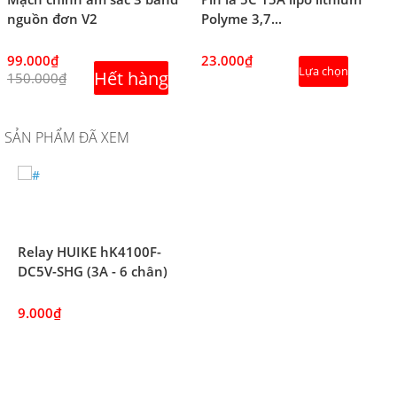
nguồn đơn V2
Polyme 3,7...
99.000₫
23.000₫
Lựa chọn
Hết hàng
150.000₫
SẢN PHẨM ĐÃ XEM
Relay HUIKE hK4100F-
DC5V-SHG (3A - 6 chân)
9.000₫