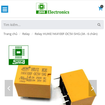
0
hoát
Trang chủ
Relay
Relay HUIKE hK4100F-DC5V-SHG (3A - 6 chân)