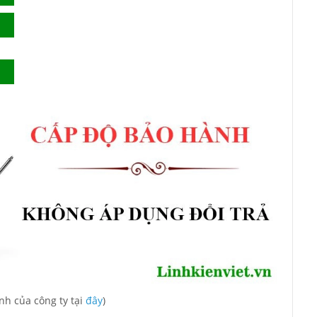
nh của công ty tại
đây
)