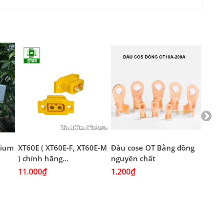
thium
XT60E ( XT60E-F, XT60E-M
Đầu cose OT Bằng đồng
Đầu
) chính hãng...
nguyên chất
Mạ 
11.000₫
1.200₫
1.2