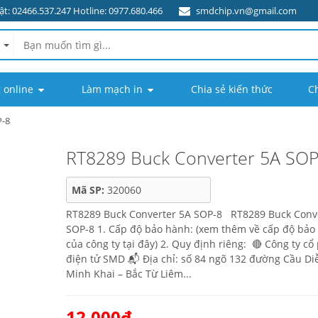
t: 02466.537.247 Hotline: 0977.680.466
smdchip.vn@gmail.com
 online
Làm mạch in
Chia sẻ kiến thức
C
P-8
RT8289 Buck Converter 5A SOP
Mã SP:
320060
RT8289 Buck Converter 5A SOP-8 RT8289 Buck Conv
SOP-8 1. Cấp độ bảo hành: (xem thêm về cấp độ bảo
của công ty tại đây) 2. Quy định riêng: 🔴 Công ty cổ
điện tử SMD 📬 Địa chỉ: số 84 ngõ 132 đường Cầu Di
Minh Khai – Bắc Từ Liêm...
12.000₫