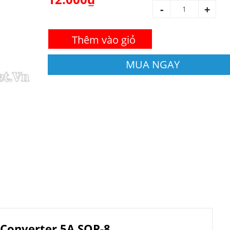
-
+
Thêm vào giỏ
MUA NGAY
Converter 5A SOP-8