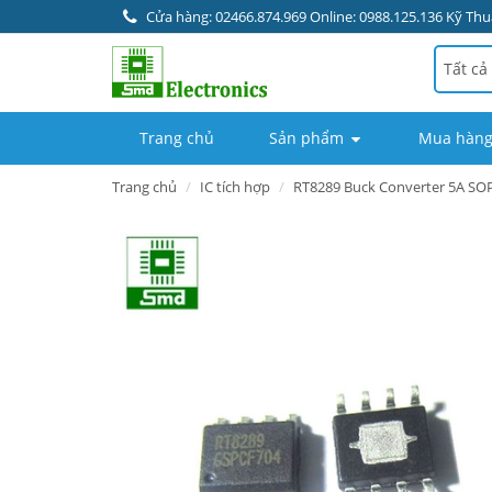
Cửa hàng: 02466.874.969 Online: 0988.125.136 Kỹ Thuậ
Tất cả
Trang chủ
Sản phẩm
Mua hàng
Trang chủ
IC tích hợp
RT8289 Buck Converter 5A SO