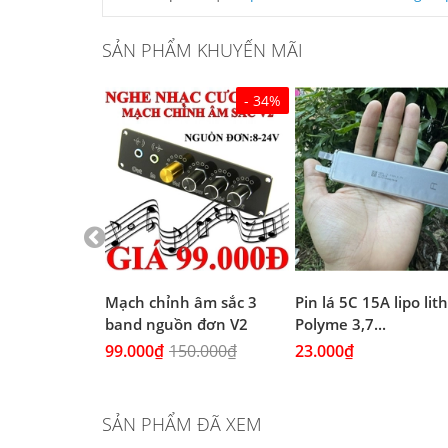
SẢN PHẨM KHUYẾN MÃI
- 34%
 Đen chịu
Mạch chỉnh âm sắc 3
Pin lá 5C 15A lipo li
(4A...
band nguồn đơn V2
Polyme 3,7...
99.000₫
150.000₫
23.000₫
SẢN PHẨM ĐÃ XEM