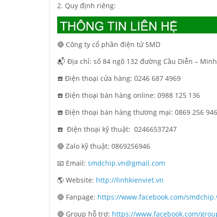
2. Quy định riêng:
🔴 Công ty cổ phần điện tử SMD
📬 Địa chỉ: số 84 ngõ 132 đường Cầu Diễn – Minh
☎️ Điện thoại cửa hàng: 0246 687 4969
☎️ Điện thoại bán hàng online: 0988 125 136
☎️ Điện thoại bán hàng thương mại: 0869 256 94
☎️ Điện thoại kỹ thuật:
02466537247
🔴 Zalo kỹ thuật: 0869256946
📧 Email:
smdchip.vn@gmail.com
🌎 Website:
http://linhkienviet.vn
🔴 Fanpage:
https://www.facebook.com/smdchip.
🔴 Group hỗ trợ:
https://www.facebook.com/grou