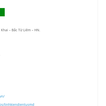
 Khai – Bắc Từ Liêm – HN.
6
vn/
ps/linhkiendientusmd