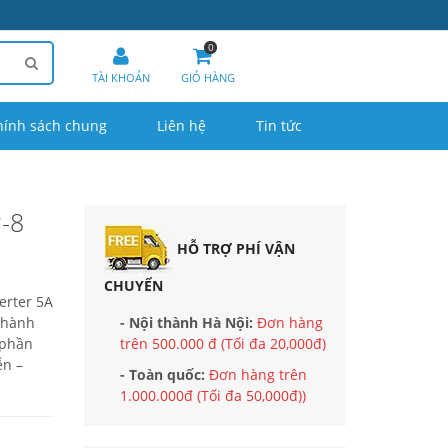
0
TÀI KHOẢN
GIỎ HÀNG
hính sách chung
Liên hệ
Tin tức
-8
HỖ TRỢ PHÍ VẬN
CHUYỂN
erter 5A
 hành
- Nội thành Hà Nội:
Đơn hàng
 phần
trên 500.000 đ (Tối đa 20,000đ)
ễn –
- Toàn quốc:
Đơn hàng trên
1.000.000đ (Tối đa 50,000đ))