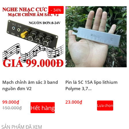
- 34%
Mạch chỉnh âm sắc 3 band
Pin lá 5C 15A lipo lithium
nguồn đơn V2
Polyme 3,7...
99.000₫
23.000₫
Lựa chọn
Hết hàng
150.000₫
SẢN PHẨM ĐÃ XEM