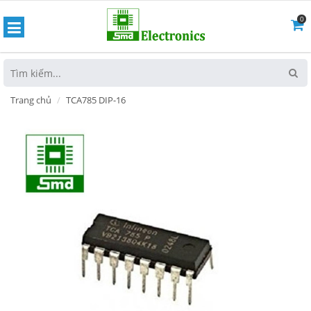
0
hoát
Trang chủ
TCA785 DIP-16