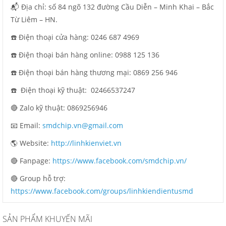
📬 Địa chỉ: số 84 ngõ 132 đường Cầu Diễn – Minh Khai – Bắc
Từ Liêm – HN.
☎️ Điện thoại cửa hàng: 0246 687 4969
☎️ Điện thoại bán hàng online: 0988 125 136
☎️ Điện thoại bán hàng thương mại: 0869 256 946
☎️ Điện thoại kỹ thuật:
02466537247
🔴 Zalo kỹ thuật: 0869256946
📧 Email:
smdchip.vn@gmail.com
🌎 Website:
http://linhkienviet.vn
🔴 Fanpage:
https://www.facebook.com/smdchip.vn/
🔴 Group hỗ trợ:
https://www.facebook.com/groups/linhkiendientusmd
SẢN PHẨM KHUYẾN MÃI