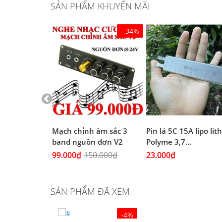
SẢN PHẨM KHUYẾN MÃI
- 34%
 Đen chịu
Mạch chỉnh âm sắc 3
Pin lá 5C 15A lipo li
(4A...
band nguồn đơn V2
Polyme 3,7...
99.000₫
150.000₫
23.000₫
SẢN PHẨM ĐÃ XEM
-4%