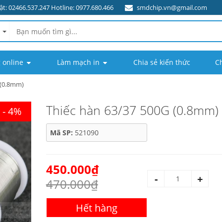
t: 02466.537.247 Hotline: 0977.680.466
smdchip.vn@gmail.com
 online
Làm mạch in
Chia sẻ kiến thức
C
 (0.8mm)
Thiếc hàn 63/37 500G (0.8mm)
- 4%
Mã SP:
521090
450.000₫
-
+
470.000₫
Hết hàng