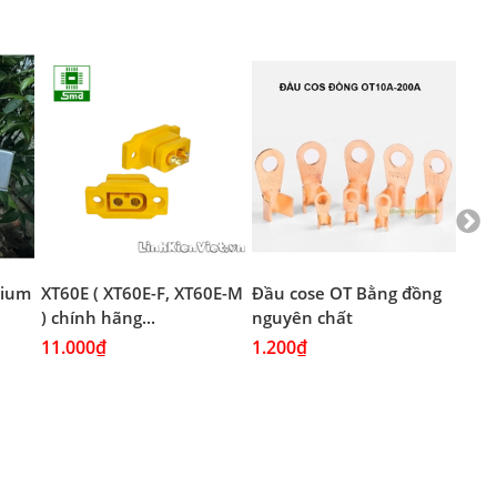
thium
XT60E ( XT60E-F, XT60E-M
Đầu cose OT Bằng đồng
Đầu
) chính hãng...
nguyên chất
Mạ 
11.000₫
1.200₫
1.2